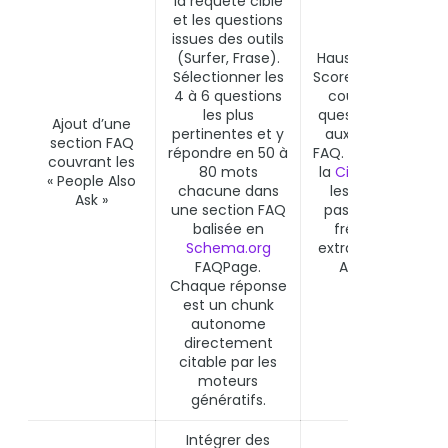
la requête cible
et les questions
issues des outils
(Surfer, Frase).
Hausse du Conten
Sélectionner les
Score sur les term
4 à 6 questions
couverts par les
les plus
questions. Éligibilit
Ajout d’une
pertinentes et y
aux rich snippets
section FAQ
répondre en 50 à
FAQ. Fort impact su
couvrant les
80 mots
la
Cite-ability
GEO
« People Also
chacune dans
les FAQ sont les
Ask »
une section FAQ
passages les plus
balisée en
fréquemment
Schema.org
extraits par Googl
FAQPage.
AI Overviews
.
Chaque réponse
est un chunk
autonome
directement
citable par les
moteurs
génératifs.
Intégrer des