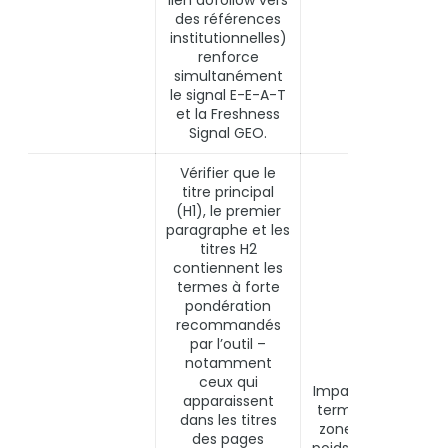
lien dofollow vers
des références
institutionnelles)
renforce
simultanément
le signal E-E-A-T
et la Freshness
Signal GEO.
Vérifier que le
titre principal
(H1), le premier
paragraphe et les
titres H2
contiennent les
termes à forte
pondération
recommandés
par l’outil –
notamment
ceux qui
Impact maximal pa
apparaissent
terme intégré – le
dans les titres
zones titres ont u
des pages