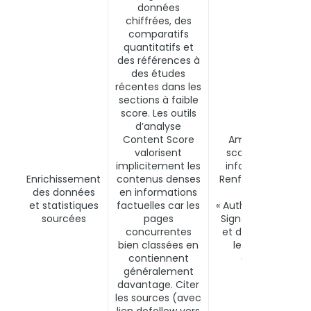
données
chiffrées, des
comparatifs
quantitatifs et
des références à
des études
récentes dans les
sections à faible
score. Les outils
d’analyse
Content Score
Amélioration du
valorisent
score de densité
implicitement les
informationnelle.
Enrichissement
contenus denses
Renforcement
E-E
des données
en informations
A-T
et statistiques
factuelles car les
« Authoritativeness 
sourcées
pages
Signal de fraîcheu
concurrentes
et de fiabilité pour
bien classées en
les LLM lors du
contiennent
grounding.
généralement
davantage. Citer
les sources (avec