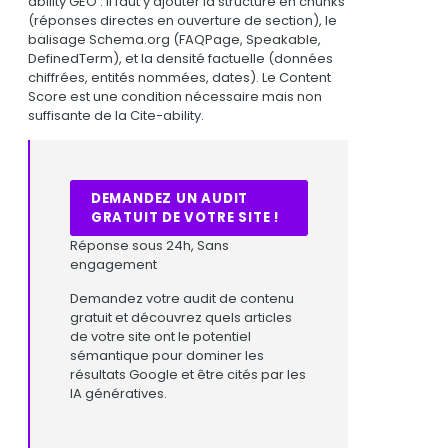
ability GEO : il faut y ajouter la structure en chunks
(réponses directes en ouverture de section), le
balisage Schema.org (FAQPage, Speakable,
DefinedTerm), et la densité factuelle (données
chiffrées, entités nommées, dates). Le Content
Score est une condition nécessaire mais non
suffisante de la Cite-ability.
DEMANDEZ UN AUDIT
GRATUIT DE VOTRE SITE !
Réponse sous 24h, Sans
engagement
Demandez votre audit de contenu
gratuit et découvrez quels articles
de votre site ont le potentiel
sémantique pour dominer les
résultats Google et être cités par les
IA génératives.