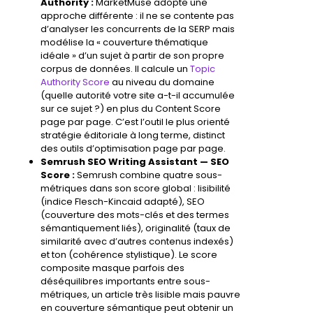
Authority :
MarketMuse adopte une
approche différente : il ne se contente pas
d’analyser les concurrents de la
SERP
mais
modélise la « couverture thématique
idéale » d’un sujet à partir de son propre
corpus de données. Il calcule un
Topic
Authority Score
au niveau du domaine
(quelle autorité votre site a-t-il accumulée
sur ce sujet ?) en plus du Content Score
page par page. C’est l’outil le plus orienté
stratégie éditoriale à long terme, distinct
des outils d’optimisation page par page.
Semrush SEO Writing Assistant — SEO
Score :
Semrush combine quatre sous-
métriques dans son score global : lisibilité
(indice Flesch-Kincaid adapté), SEO
(couverture des mots-clés et des termes
sémantiquement liés), originalité (taux de
similarité avec d’autres contenus indexés)
et ton (cohérence stylistique). Le score
composite masque parfois des
déséquilibres importants entre sous-
métriques, un article très lisible mais pauvre
en couverture sémantique peut obtenir un