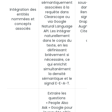
sémantiquement
sous-score d’entit
associées à la
dans Clearscope.
Intégration des
requête dans
Renforcement du
entités
Clearscope ou
signal Knowledge
nommées et
via Google
Graph pour Google
concepts
Natural Language
Augmentation de l
associés
API. Les intégrer
Cite-ability sur les
naturellement
requêtes
dans le corps du
complexes.
texte, en les
définissant
brièvement si
nécessaire, ce
qui enrichit
simultanément
la densité
sémantique et le
signal
E-E-A-T
.
Extraire les
questions
« People Also
Ask » Google pour