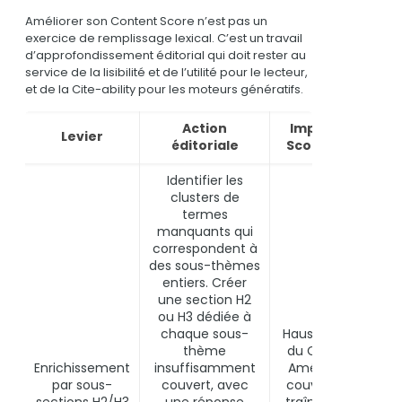
Améliorer son Content Score n’est pas un
exercice de remplissage lexical. C’est un travail
d’approfondissement éditorial qui doit rester au
service de la lisibilité et de l’utilité pour le lecteur,
et de la Cite-ability pour les moteurs génératifs.
Action
Impact Content
Levier
éditoriale
Score / SEO / GE
Identifier les
clusters de
termes
manquants qui
correspondent à
des sous-thèmes
entiers. Créer
une section H2
ou H3 dédiée à
chaque sous-
Hausse significativ
thème
du Content Score.
Enrichissement
insuffisamment
Amélioration de la
par sous-
couvert, avec
couverture longu