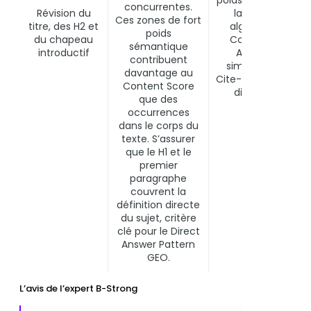
poids supérieur da
concurrentes.
Révision du
la plupart des
Ces zones de fort
titre, des H2 et
algorithmes de
poids
du chapeau
Content Score.
sémantique
introductif
Amélioration
contribuent
simultanée de la
davantage au
Cite-ability (répon
Content Score
directe dès le
que des
chapeau).
occurrences
dans le corps du
texte. S’assurer
que le H1 et le
premier
paragraphe
couvrent la
définition directe
du sujet, critère
clé pour le Direct
Answer Pattern
GEO.
L’avis de l’expert B-Strong