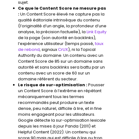
sujet.
Ce que le Content Score ne mesure pas
:
Un Content Score élevé ne capture pas la
qualité éditoriale intrinsèque du contenu
(l’originalité d’un angle, la profondeur d’une
analyse, la précision factuelle), la
Link Equity
de la page (son autorité en backlinks),
l’expérience utilisateur (temps passé,
taux
de rebond
, signaux
CrUX
), ni la
Topical
Authority
du domaine. Un contenu avec un
Content Score de 85 sur un domaine sans
autorité et sans backlinks sera battu par un
contenu avec un score de 60 sur un
domaine référent du secteur.
Le risque de sur-optimisation :
Pousser
un Content Score à l’extrême en répétant
mécaniquement tous les termes
recommandés peut produire un texte
dense, peu naturel, difficile à lire, et in fine
moins engageant pour les utilisateurs.
Google détecte la sur-optimisation lexicale
depuis les mises à jour Panda (2011) et
Helpful Content (2022). Un contenu qui
score 90 mais qui est difficile à lire ou trop