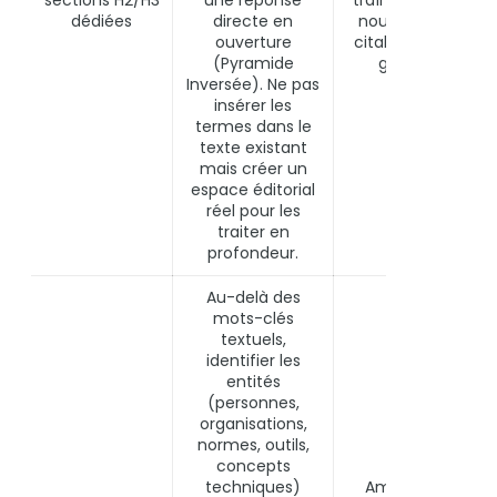
sections H2/H3
une réponse
traîne. Création d
dédiées
directe en
nouveaux chunks
ouverture
citables pour les I
(Pyramide
génératives.
Inversée). Ne pas
insérer les
termes dans le
texte existant
mais créer un
espace éditorial
réel pour les
traiter en
profondeur.
Au-delà des
mots-clés
textuels,
identifier les
entités
(personnes,
organisations,
normes, outils,
concepts
techniques)
Amélioration du