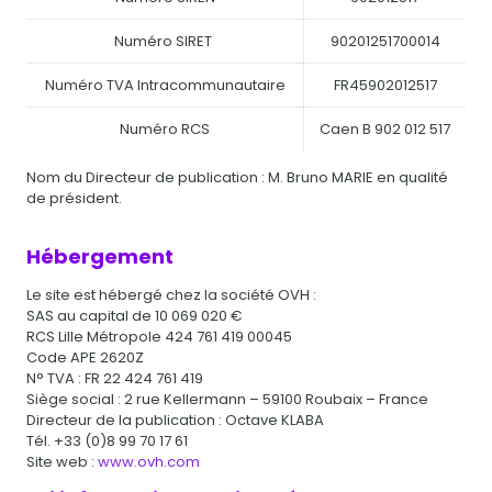
Numéro SIRET
90201251700014
Numéro TVA Intracommunautaire
FR45902012517
Numéro RCS
Caen B 902 012 517
Nom du Directeur de publication : M. Bruno MARIE en qualité
de président.
Hébergement
Le site est hébergé chez la société OVH :
SAS au capital de 10 069 020 €
RCS Lille Métropole 424 761 419 00045
Code APE 2620Z
N° TVA : FR 22 424 761 419
Siège social : 2 rue Kellermann – 59100 Roubaix – France
Directeur de la publication : Octave KLABA
Tél. +33 (0)8 99 70 17 61
Site web :
www.ovh.com