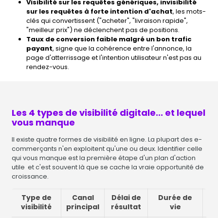
Visibilité sur les requêtes génériques, invisibilité
sur les requêtes à forte intention d'achat
, les mots-
clés qui convertissent ("acheter", "livraison rapide",
"meilleur prix") ne déclenchent pas de positions.
Taux de conversion faible malgré un bon trafic
payant
, signe que la cohérence entre l'annonce, la
page d'atterrissage et l'intention utilisateur n'est pas au
rendez-vous.
Les 4 types de visibilité digitale... et lequel
vous manque
Il existe quatre formes de visibilité en ligne. La plupart des e-
commerçants n'en exploitent qu'une ou deux. Identifier celle
qui vous manque est la première étape d'un plan d'action
utile et c'est souvent là que se cache la vraie opportunité de
croissance.
Type de
Canal
Délai de
Durée de
Ad
visibilité
principal
résultat
vie