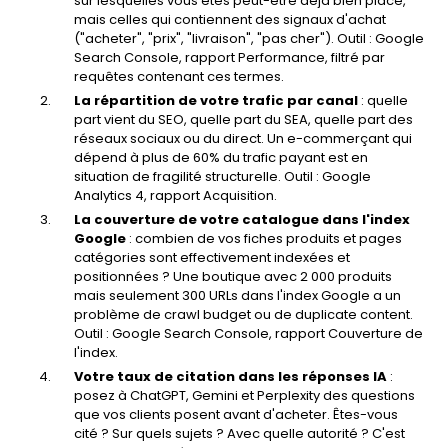
sur lesquelles vous êtes peut-être déjà bien placé,
mais celles qui contiennent des signaux d'achat
("acheter", "prix", "livraison", "pas cher"). Outil : Google
Search Console, rapport Performance, filtré par
requêtes contenant ces termes.
La répartition de votre trafic par canal
: quelle
part vient du SEO, quelle part du SEA, quelle part des
réseaux sociaux ou du direct. Un e-commerçant qui
dépend à plus de 60% du trafic payant est en
situation de fragilité structurelle. Outil : Google
Analytics 4, rapport Acquisition.
La couverture de votre catalogue dans l'index
Google
: combien de vos fiches produits et pages
catégories sont effectivement indexées et
positionnées ? Une boutique avec 2 000 produits
mais seulement 300 URLs dans l'index Google a un
problème de crawl budget ou de duplicate content.
Outil : Google Search Console, rapport Couverture de
l'index.
Votre taux de citation dans les réponses IA
:
posez à ChatGPT, Gemini et Perplexity des questions
que vos clients posent avant d'acheter. Êtes-vous
cité ? Sur quels sujets ? Avec quelle autorité ? C'est