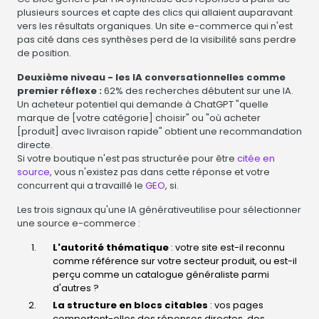
plusieurs sources et capte des clics qui allaient auparavant
vers les résultats organiques. Un site e-commerce qui n'est
pas cité dans ces synthèses perd de la visibilité sans perdre
de position.
Deuxième niveau - les IA conversationnelles comme
premier réflexe :
62% des recherches débutent sur une IA.
Un acheteur potentiel qui demande à ChatGPT "quelle
marque de [votre catégorie] choisir" ou "où acheter
[produit] avec livraison rapide" obtient une recommandation
directe.
Si votre boutique n'est pas structurée pour être
citée en
source
, vous n'existez pas dans cette réponse et votre
concurrent qui a travaillé le
GEO
, si.
Les trois signaux qu'une IA générativeutilise pour sélectionner
une source e-commerce :
L'autorité thématique
: votre site est-il reconnu
comme référence sur votre secteur produit, ou est-il
perçu comme un catalogue généraliste parmi
d'autres ?
La structure en blocs citables
: vos pages
comportent-elles des réponses directes, des