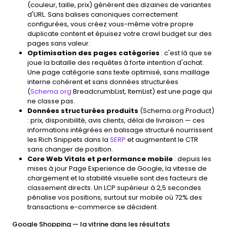
(couleur, taille, prix) génèrent des dizaines de variantes
d'URL. Sans balises canoniques correctement
configurées, vous créez vous-même votre propre
duplicate content et épuisez votre crawl budget sur des
pages sans valeur.
Optimisation des pages catégories
: c'est là que se
joue la bataille des requêtes à forte intention d'achat.
Une page catégorie sans texte optimisé, sans maillage
interne cohérent et sans données structurées
(
Schema.org
BreadcrumbList, ItemList) est une page qui
ne classe pas.
Données structurées produits
(Schema.org Product)
: prix, disponibilité, avis clients, délai de livraison — ces
informations intégrées en balisage structuré nourrissent
les Rich Snippets dans la
SERP
et augmentent le CTR
sans changer de position.
Core Web Vitals et performance mobile
: depuis les
mises à jour Page Experience de Google, la vitesse de
chargement et la stabilité visuelle sont des facteurs de
classement directs. Un LCP supérieur à 2,5 secondes
pénalise vos positions, surtout sur mobile où 72% des
transactions e-commerce se décident.
Google Shopping — la vitrine dans les résultats