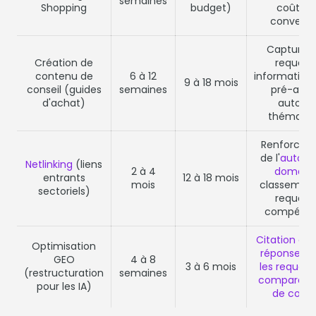
semaines
Shopping
budget)
coût pa
conversi
Capture 
Création de
requête
contenu de
6 à 12
informationn
9 à 18 mois
conseil (guides
semaines
pré-acha
d'achat)
autorit
thématiq
Renforcem
de l'
autorit
Netlinking
(liens
2 à 4
domain
entrants
12 à 18 mois
mois
classement
sectoriels)
requête
compétiti
Citation dan
Optimisation
réponses IA
GEO
4 à 8
3 à 6 mois
les requête
(restructuration
semaines
comparaiso
pour les IA)
de conse