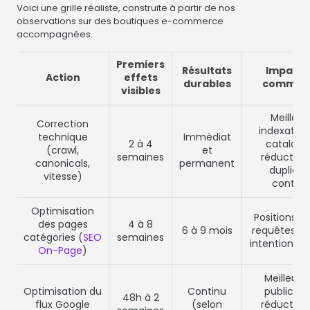
Voici une grille réaliste, construite à partir de nos
observations sur des boutiques e-commerce
accompagnées.
Premiers
Résultats
Impact 
Action
effets
durables
commer
visibles
Meilleur
Correction
indexation
technique
Immédiat
2 à 4
catalogu
(crawl,
et
semaines
réduction
canonicals,
permanent
duplicat
vitesse)
conten
Optimisation
Positions su
des pages
4 à 8
6 à 9 mois
requêtes à 
catégories (
SEO
semaines
intention d'
On-Page
)
Meilleur 
Optimisation du
Continu
publicitai
48h à 2
flux Google
(selon
réduction