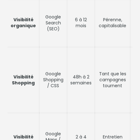
Vo
réd
Google
dé
Visibilité
6 à 12
Pérenne,
Search
a
organique
mois
capitalisable
(SEO)
c
V
c
Google
Tant que les
Visibilité
48h à 2
st
Shopping
campagnes
Shopping
semaines
de
/ CSS
tournent
pe
d'
V
s
Google
Visibilité
2 à 4
Entretien
un
Maps /