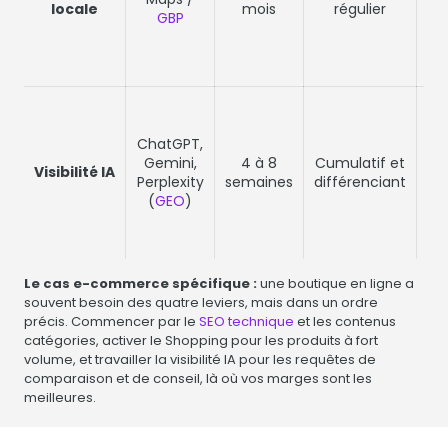
locale
mois
régulier
r
GBP
un
p
V
c
ChatGPT,
de
Gemini,
4 à 8
Cumulatif et
Visibilité IA
Perplexity
semaines
différenciant
ma
(
GEO
)
in
un
d
Le cas e-commerce spécifique :
une boutique en ligne a
souvent besoin des quatre leviers, mais dans un ordre
précis. Commencer par le
SEO technique
et les contenus
catégories, activer le Shopping pour les produits à fort
volume, et travailler la visibilité IA pour les requêtes de
comparaison et de conseil, là où vos marges sont les
meilleures.