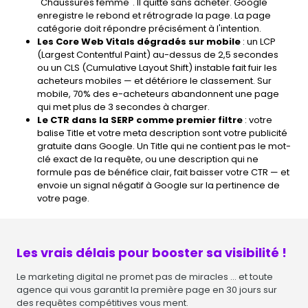
"Chaussures femme". Il quitte sans acheter. Google
enregistre le rebond et rétrograde la page. La page
catégorie doit répondre précisément à l'intention.
Les Core Web Vitals dégradés sur mobile
: un LCP
(Largest Contentful Paint) au-dessus de 2,5 secondes
ou un CLS (Cumulative Layout Shift) instable fait fuir les
acheteurs mobiles — et détériore le classement. Sur
mobile, 70% des e-acheteurs abandonnent une page
qui met plus de 3 secondes à charger.
Le CTR dans la SERP comme premier filtre
: votre
balise Title et votre meta description sont votre publicité
gratuite dans Google. Un Title qui ne contient pas le mot-
clé exact de la requête, ou une description qui ne
formule pas de bénéfice clair, fait baisser votre CTR — et
envoie un signal négatif à Google sur la pertinence de
votre page.
Les vrais délais pour booster sa visibilité !
Le marketing digital ne promet pas de miracles ... et toute
agence qui vous garantit la première page en 30 jours sur
des requêtes compétitives vous ment.