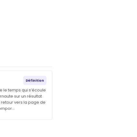
Définition
e le temps qui s’écoule
ernaute sur un résultat
 retour vers la page de
compor…