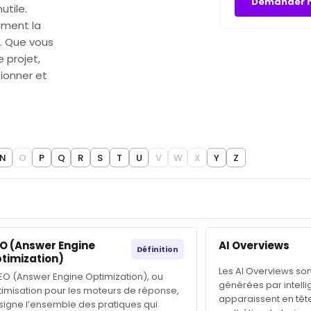
Demander m
utile.
ement la
A. Que vous
 projet,
tionner et
N
O
P
Q
R
S
T
U
V
W
X
Y
Z
O (Answer Engine
AI Overviews
Définition
timization)
Les AI Overviews so
AEO (Answer Engine Optimization), ou
générées par intellig
timisation pour les moteurs de réponse,
apparaissent en tête
signe l’ensemble des pratiques qui