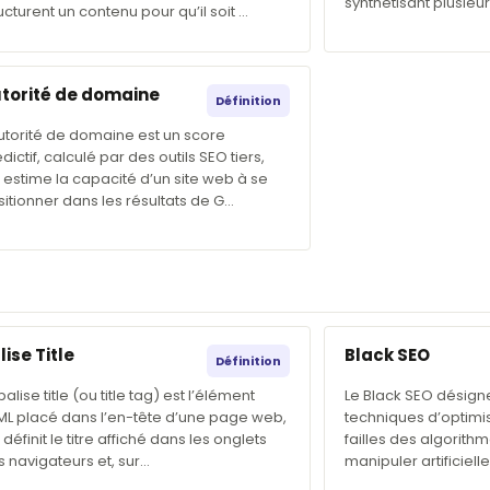
synthétisant plusie
ucturent un contenu pour qu’il soit …
torité de domaine
Définition
utorité de domaine est un score
dictif, calculé par des outils SEO tiers,
 estime la capacité d’un site web à se
itionner dans les résultats de G…
lise Title
Black SEO
Définition
balise title (ou title tag) est l’élément
Le Black SEO désign
ML placé dans l’en-tête d’une page web,
techniques d’optimis
 définit le titre affiché dans les onglets
failles des algorit
 navigateurs et, sur…
manipuler artificiel