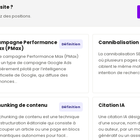
site ?
z des positions.
ampagne Performance
Cannibalisation
Définition
x (PMax)
La cannibalisation S
e campagne Performance Max (PMax)
où plusieurs pages
t un type de campagne Google Ads
ciblent le même mo
ièrement piloté par l’intelligence
intention de recherc
ificielle de Google, qui diffuse des
nonces…
unking de contenu
Citation IA
Définition
 chunking de contenu est une technique
Une citation IA désig
structuration éditoriale qui consiste à
d’une source, nom 
couper un article ou une page en blocs
ou auteur, par un m
mantiques autonomes pour facil…
génératif ou un assi