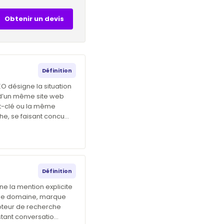
Obtenir un devis
Définition
EO désigne la situation
 d’un même site web
t-clé ou la même
he, se faisant concu…
Définition
ne la mention explicite
de domaine, marque
oteur de recherche
stant conversatio…