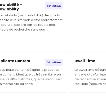
awlabilité –
Définition
awlability
crawlability (ou crawlabilité) désigne la
pacité d’un site web à être correctement
couru et exploré par les robots des
teurs de recherche sans que …
plicate Content
Dwell Time
Définition
 duplicate content désigne la présence
Le dwell time désign
n contenu identique ou très similaire sur
entre le clic d’un int
sieurs URLs distinctes, que ce soit au sein
de recherche et son
un même site ou entre …
résultats (mesure 