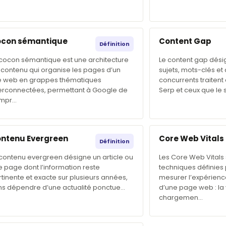
con sémantique
Content Gap
Définition
 cocon sémantique est une architecture
Le content gap désig
 contenu qui organise les pages d’un
sujets, mots-clés et
te web en grappes thématiques
concurrents traitent
terconnectées, permettant à Google de
Serp et ceux que le 
mpr…
ntenu Evergreen
Core Web Vitals
Définition
 contenu evergreen désigne un article ou
Les Core Web Vitals 
 page dont l’information reste
techniques définies
tinente et exacte sur plusieurs années,
mesurer l’expérience 
ns dépendre d’une actualité ponctue…
d’une page web : la 
chargemen…