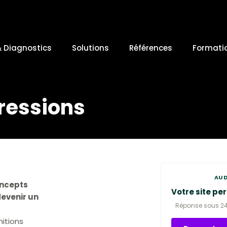
& Diagnostics
Solutions
Références
Formati
ressions
AUD
oncepts
Votre site per
devenir un
Réponse sous 2
nitions