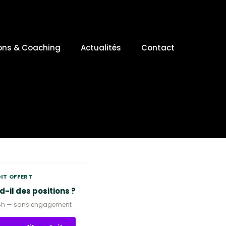
ons & Coaching
Actualités
Contact
IT OFFERT
d-il des positions ?
4h — sans engagement