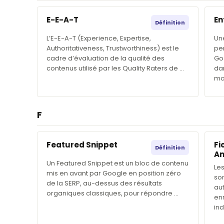
E-E-A-T
En
Définition
L’E-E-A-T (Experience, Expertise,
Un
Authoritativeness, Trustworthiness) est le
pe
cadre d’évaluation de la qualité des
Goo
contenus utilisé par les Quality Raters de …
da
mo
F
Featured Snippet
Fi
Définition
An
Un Featured Snippet est un bloc de contenu
Les
mis en avant par Google en position zéro
son
de la SERP, au-dessus des résultats
au
organiques classiques, pour répondre …
en
in