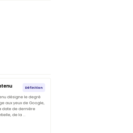
ntenu
Définition
tenu désigne le degré
age aux yeux de Google,
a date de dernière
ielle, de la …