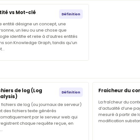
tité vs Mot-clé
Définition
e entité désigne un concept, une
rsonne, un lieu ou une chose que
gle identifie et relie à d’autres entités
ns son Knowledge Graph, tandis qu’un
t…
chiers de log (Log
Fraicheur du co
Définition
alysis)
La fraîcheur du con
 fichiers de log (ou journaux de serveur)
d’actualité d’une p
t des fichiers texte générés
mesuré à partir de l
tomatiquement par le serveur web qui
modification substant
registrent chaque requête reçue, en
d…