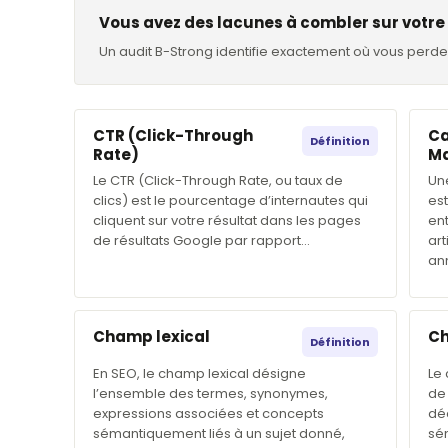
Vous avez des lacunes à combler sur votre 
Un audit B-Strong identifie exactement où vous perde
CTR (Click-Through
C
Définition
Rate)
Ma
Le CTR (Click-Through Rate, ou taux de
Un
clics) est le pourcentage d’internautes qui
es
cliquent sur votre résultat dans les pages
ent
de résultats Google par rapport…
art
an
Champ lexical
Ch
Définition
En SEO, le champ lexical désigne
Le
l’ensemble des termes, synonymes,
de 
expressions associées et concepts
dé
sémantiquement liés à un sujet donné,
sé