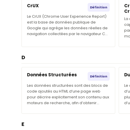
CrUX
Cr
Définition
Cr
Le CrUX (Chrome User Experience Report)
La 
est la base de données publique de
ca
Google qui agrège les données réelles de
par
navigation collectées par le navigateur C…
mo
D
Données Structurées
Du
Définition
Les données structurées sont des blocs de
Le
code ajoutés au HTML d’une page web
d’u
pour décrire explicitement son contenu aux
plu
moteurs de recherche, afin d’obtenir…
d’
E