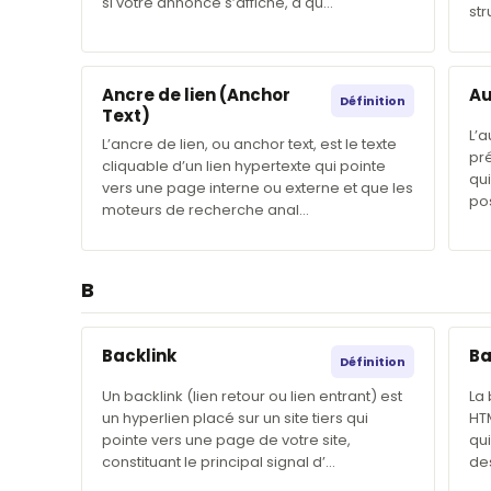
si votre annonce s’affiche, à qu…
str
Ancre de lien (Anchor
Au
Définition
Text)
L’a
L’ancre de lien, ou anchor text, est le texte
pré
cliquable d’un lien hypertexte qui pointe
qui
vers une page interne ou externe et que les
pos
moteurs de recherche anal…
B
Backlink
Ba
Définition
Un backlink (lien retour ou lien entrant) est
La 
un hyperlien placé sur un site tiers qui
HT
pointe vers une page de votre site,
qui
constituant le principal signal d’…
des