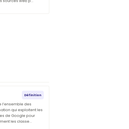
urs sources web p…
Définition
e l’ensemble des
ation qui exploitent les
hmes de Google pour
lement les classe…