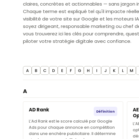
claires, concrètes et actionnables — sans jargon in
Chaque terme est expliqué tel qu'il impacte réell
visibilité de votre site sur Google et les moteurs I
soyez dirigeant, responsable marketing ou chef de
vous trouverez ici les clés pour comprendre, ques
piloter votre stratégie digitale avec confiance.
A
B
C
D
E
F
G
H
I
J
K
L
M
A
AD Rank
AE
Définition
Op
L’Ad Rank est le score calculé par Google
L’
Ads pour chaque annonce en compétition
op
dans une enchère publicitaire. Il détermine
dé