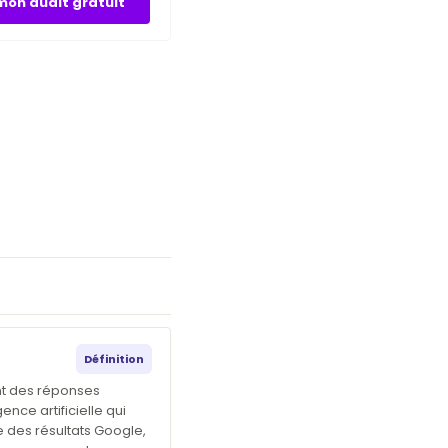
on audit gratuit
Définition
nt des réponses
ence artificielle qui
 des résultats Google,