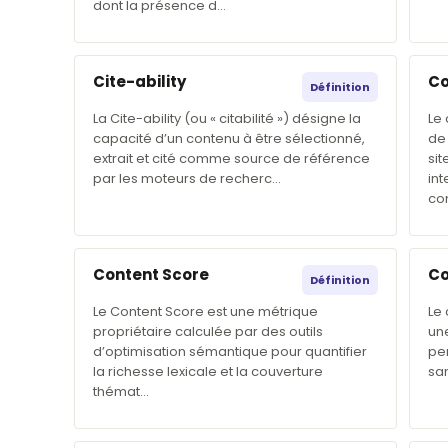
dont la présence d…
Cite-ability
Co
Définition
La Cite-ability (ou « citabilité ») désigne la
Le
capacité d’un contenu à être sélectionné,
de
extrait et cité comme source de référence
si
par les moteurs de recherc…
in
co
Content Score
Co
Définition
Le Content Score est une métrique
Le
propriétaire calculée par des outils
une
d’optimisation sémantique pour quantifier
per
la richesse lexicale et la couverture
sa
thémat…