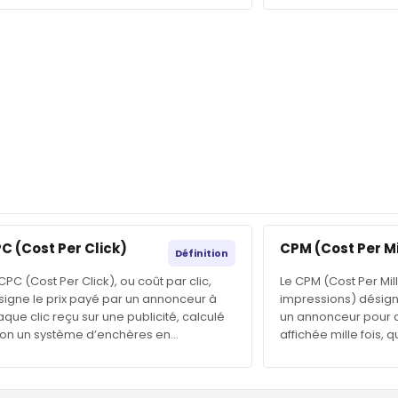
C (Cost Per Click)
CPM (Cost Per Mi
Définition
CPC (Cost Per Click), ou coût par clic,
Le CPM (Cost Per Mill
signe le prix payé par un annonceur à
impressions) désign
que clic reçu sur une publicité, calculé
un annonceur pour qu
lon un système d’enchères en…
affichée mille fois, 