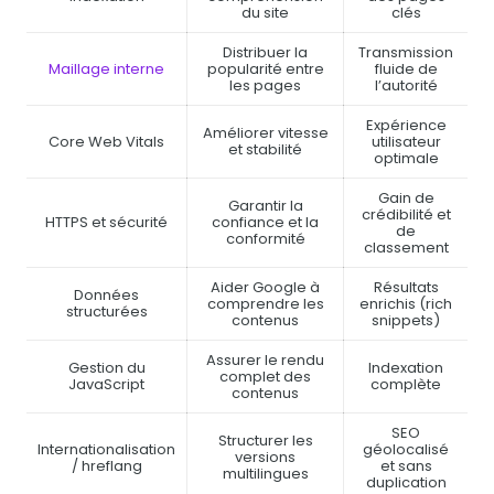
du site
clés
Distribuer la
Transmission
Maillage interne
popularité entre
fluide de
les pages
l’autorité
Expérience
Améliorer vitesse
Core Web Vitals
utilisateur
et stabilité
optimale
Gain de
Garantir la
crédibilité et
HTTPS et sécurité
confiance et la
de
conformité
classement
Aider Google à
Résultats
Données
comprendre les
enrichis (rich
structurées
contenus
snippets)
Assurer le rendu
Gestion du
Indexation
complet des
JavaScript
complète
contenus
SEO
Structurer les
Internationalisation
géolocalisé
versions
/ hreflang
et sans
multilingues
duplication