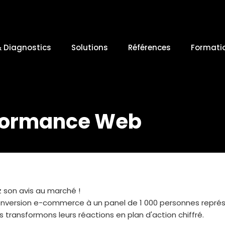
& Diagnostics
Solutions
Références
Formati
rformance Web
 son avis au marché !
onversion e-commerce à un panel de 1 000 personnes représ
 transformons leurs réactions en plan d'action chiffré.