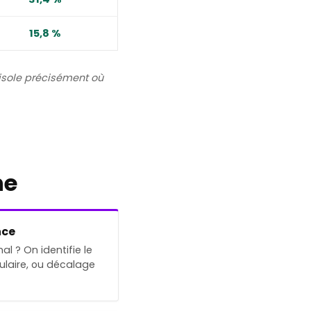
15,8 %
 isole précisément où
ne
nce
al ? On identifie le
mulaire, ou décalage