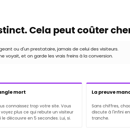
nstinct. Cela peut coûter cher
geant ou d'un prestataire, jamais de celui des visiteurs.
e voyait, et on garde les vrais freins à la conversion.
angle mort
La preuve man
us connaissez trop votre site. Vous
Sans chiffres, cha
 voyez plus ce qui rebute un visiteur
discute à l'infini e
i le découvre en 5 secondes. Lui, si.
tranche.