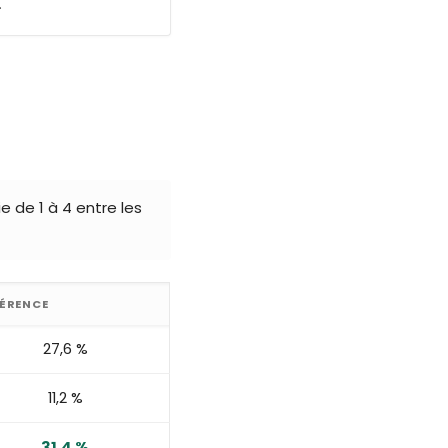
.
e de 1 à 4 entre les
ÉRENCE
27,6 %
11,2 %
31,4 %