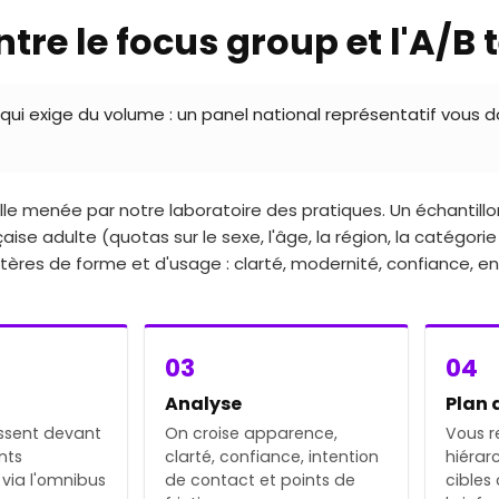
re le focus group et l'A/B 
éel qui exige du volume : un panel national représentatif vous 
e menée par notre laboratoire des pratiques. Un échantill
ise adulte (quotas sur le sexe, l'âge, la région, la catégori
ritères de forme et d'usage : clarté, modernité, confiance, e
03
04
Analyse
Plan 
ssent devant
On croise apparence,
Vous r
nts
clarté, confiance, intention
hiérarc
 via l'omnibus
de contact et points de
cibles 