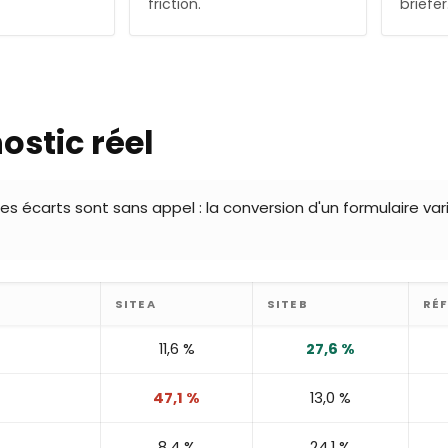
friction.
briefer
ostic réel
es écarts sont sans appel : la conversion d'un formulaire vari
SITE A
SITE B
RÉF
11,6 %
27,6 %
47,1 %
13,0 %
8,4 %
24,1 %