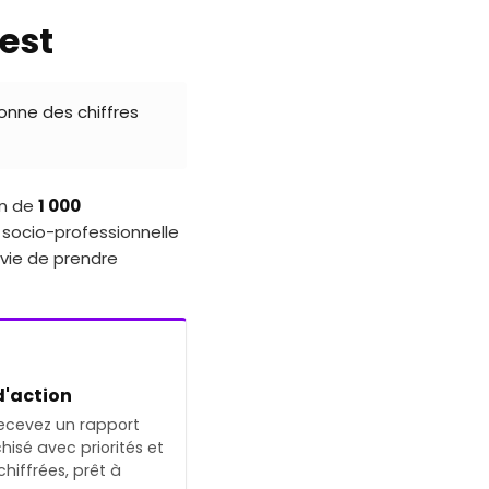
test
donne des chiffres
on de
1 000
e socio-professionnelle
nvie de prendre
d'action
ecevez un rapport
hisé avec priorités et
chiffrées, prêt à