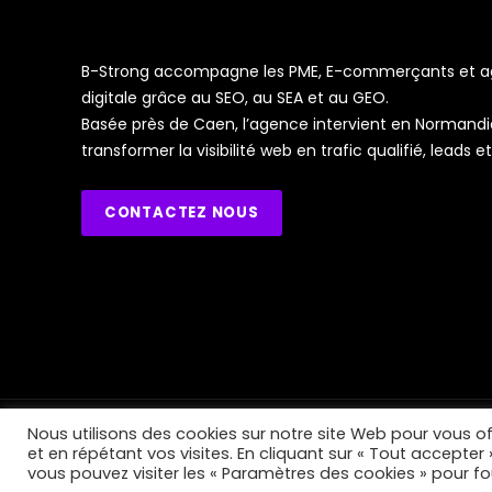
B-Strong accompagne les PME, E-commerçants et age
digitale grâce au SEO, au SEA et au GEO.
Basée près de Caen, l’agence intervient en Normandi
transformer la visibilité web en trafic qualifié, leads e
CONTACTEZ NOUS
Nous utilisons des cookies sur notre site Web pour vous of
B-Strong 2026, tous droits réservés
et en répétant vos visites. En cliquant sur « Tout accepter
vous pouvez visiter les « Paramètres des cookies » pour f