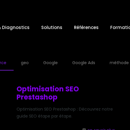
& Diagnostics
Solutions
Références
Formati
rce
geo
Google
Google Ads
méthode
Optimisation SEO
Prestashop
Optimisation SEO Prestashop : Découvrez notre
guide SEO étape par étape.