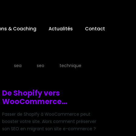
ons & Coaching
Actualités
Contact
sea
seo
technique
De Shopify vers
WooCommerce…
Passer de Shopify à WooCommerce peut
booster votre site. Alors comment préserver
son SEO en migrant son site e-commerce ?