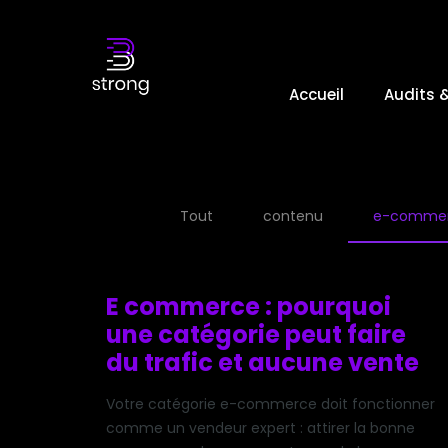
Accueil
Audits 
Tout
contenu
e-comme
E commerce : pourquoi
une catégorie peut faire
du trafic et aucune vente
Votre catégorie e-commerce doit fonctionner
comme un vendeur expert : attirer la bonne