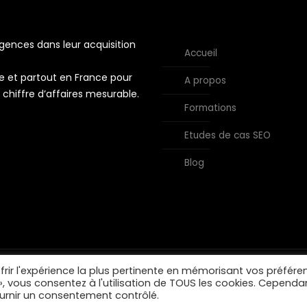
nces dans leur acquisition
Accueil
e et partout en France pour
A propos
t chiffre d’affaires mesurable.
Formations
Etudes de cas SEO
Blog
frir l'expérience la plus pertinente en mémorisant vos préfére
 », vous consentez à l'utilisation de TOUS les cookies. Cependa
ournir un consentement contrôlé.