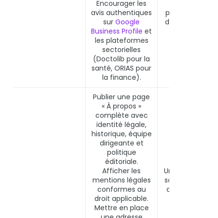
Encourager les
Google ne pe
avis authentiques
pas fabriquer s
sur
Google
depuis les sign
Business Profile
et
on-site.
les plateformes
sectorielles
(Doctolib pour la
santé, ORIAS pour
la finance).
Publier une page
« À propos »
complète avec
identité légale,
historique, équipe
dirigeante et
politique
éditoriale.
Afficher les
Un site opaque 
mentions légales
son identité et 
conformes au
qualifications 
droit applicable.
classé dans l
Mettre en place
catégorie « L
une adresse
Trust » par le