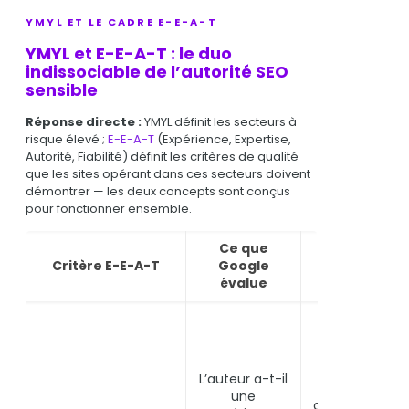
YMYL ET LE CADRE E-E-A-T
YMYL et E-E-A-T : le duo
indissociable de l’autorité SEO
sensible
Réponse directe :
YMYL définit les secteurs à
risque élevé ;
E-E-A-T
(Expérience, Expertise,
Autorité, Fiabilité) définit les critères de qualité
que les sites opérant dans ces secteurs doivent
démontrer — les deux concepts sont conçus
pour fonctionner ensemble.
Ce que
Signaux
Critère E-E-A-T
Google
concrets sur
évalue
un site YMYL
Témoignages
personnels
documentés,
cas concrets
L’auteur a-t-il
traités, retour
une
d’expérience d