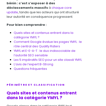
bénin : c’est s’exposer à des
déclassements massifs
à
chaque core
update
, tandis que les acteurs qui ont structuré
leur autorité en conséquence progressent.
Pour bien comprendre :
Quels sites et contenus entrent dans la
catégorie YMYL ?
Comment Google évalue les pages YMYL : le
rôle central des Quality Raters
YMYL et
E-E-A-T
: le duo indissociable de
l’autorité SEO sensible
Les 5 impératifs SEO pour un site classé YMYL
L’avis de l’expert B-Strong
Questions fréquentes
PÉRIMÈTRE ET CLASSIFICATION
Quels sites et contenus entrent
dans la catégorie YMYL ?
Google classe dans la catégorie YMYL tout