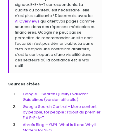
signaux E-E-A-T correspondants. La
qualité du contenu est nécessaire , elle
n’est plus suffisante ! Désormais, avec les
AI Overviews
qui citent vos pages comme
sources dans des réponses médicales ou
financières, Google ne peut pas se
permettre de recommander un site dont
l’autorité n’est pas démontrable. La barre
YMYL n’est pas une contrainte arbitraire,
c’est la contrepartie d’une visibilité dans
des secteurs où la confiance est le vrai
actif.
Sources citées
Google – Search Quality Evaluator
Guidelines (version officielle)
Google Search Central – More content
by people, for people : l’ajout du premier
E à E-E-A-T
Ahrefs Blog – YMYL: What Is It and Why It
Matters for SEO