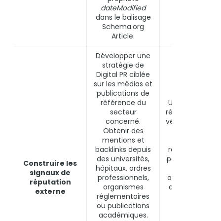
dateModified
dans le balisage
Schema.org
Article.
Développer une
stratégie de
Digital PR ciblée
sur les médias et
publications de
référence du
Un site YMYL s
secteur
réputation exte
concerné.
vérifiable est tr
Obtenir des
comme une
mentions et
source non
backlinks depuis
reconnue par s
des universités,
pairs même si 
Construire les
hôpitaux, ordres
contenu est
signaux de
professionnels,
objectivement
réputation
organismes
qualité. L’autor
externe
réglementaires
externe est l
ou publications
signal de
académiques.
confiance qu