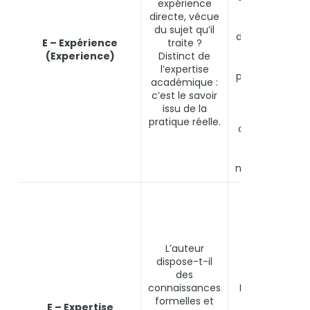
expérience
terrain cités
directe, vécue
explicitement
du sujet qu’il
dans le conten
E – Expérience
traite ?
Un patient qui
(Experience)
Distinct de
décrit son
l’expertise
parcours de so
académique :
apporte un
c’est le savoir
signal
issu de la
d’expérience
pratique réelle.
que le médeci
généraliste n’
pas
nécessairemen
Biographie
d’auteur
détaillée ave
diplômes,
L’auteur
certifications,
dispose-t-il
années
des
d’expérience.
connaissances
Liens vers profi
formelles et
LinkedIn, ordr
E – Expertise