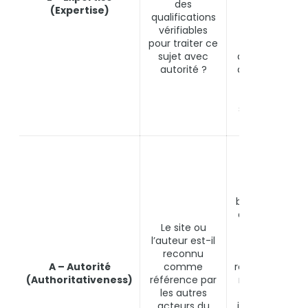
des
professionnel,
(Expertise)
qualifications
publications
vérifiables
académiques
pour traiter ce
Signature des
sujet avec
articles par leu
autorité ?
auteur réel, pa
un contenu
anonyme ou
signé « l’équip
de rédaction »
Citations dan
des médias
sectoriels
reconnus,
backlinks depu
des institution
Le site ou
(universités,
l’auteur est-il
hôpitaux,
reconnu
organismes
A – Autorité
comme
réglementaires
(Authoritativeness)
référence par
mentions dan
les autres
Wikipédia,
acteurs du
interviews dan