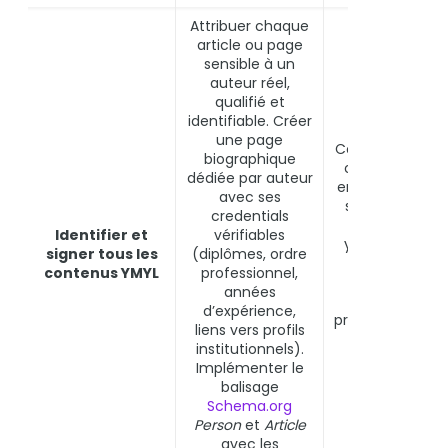
Attribuer chaque
article ou page
sensible à un
auteur réel,
qualifié et
identifiable. Créer
une page
Contenu anon
biographique
ou signé par u
dédiée par auteur
entité génériqu
avec ses
signal de défa
credentials
d’expertise au
Identifier et
vérifiables
yeux des Quali
signer tous les
(diplômes, ordre
Raters et de
contenus YMYL
professionnel,
l’algorithme.
années
Déclassemen
d’expérience,
progressif ou br
liens vers profils
lors des core
institutionnels).
updates.
Implémenter le
balisage
Schema.org
Person
et
Article
avec les