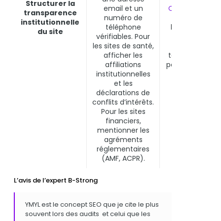
Structurer la
email et un
Quality Raters
,
transparence
numéro de
qui calibre
institutionnelle
téléphone
l’algorithme à 
du site
vérifiables. Pour
traiter avec
les sites de santé,
méfiance su
afficher les
toutes ses pag
affiliations
pas seulement 
institutionnelles
les pages
et les
concernées.
déclarations de
conflits d’intérêts.
Pour les sites
financiers,
mentionner les
agréments
réglementaires
(AMF, ACPR).
L’avis de l’expert B-Strong
YMYL est le concept SEO que je cite le plus
souvent lors des audits et celui que les