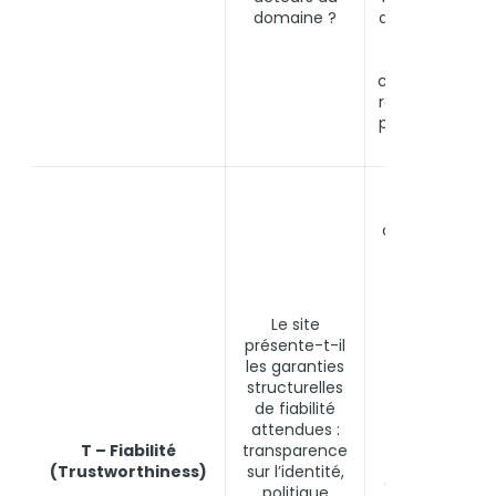
domaine ?
des publicatio
spécialisées.
L’autorité se
construit dans 
regard des pair
pas dans l’aut
proclamation.
Page « À
propos »
complète ave
identité légal
de l’entité,
politique
éditoriale
Le site
publiée,
présente-t-il
mentions
les garanties
légales
structurelles
conformes,
de fiabilité
politique de
attendues :
correction de
T – Fiabilité
transparence
erreurs, HTTP
(Trustworthiness)
sur l’identité,
actif, contact
politique