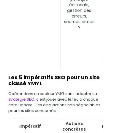
vérifiables. Su
éditoriale,
les sites e-
gestion des
commerce
erreurs,
YMYL
sources citées
(complément
?
alimentaires,
dispositifs
médicaux),
présence des
certifications
réglementaire
(CE, AMM).
Les 5 impératifs SEO pour un site
classé YMYL
Opérer dans un secteur YMYL sans adapter sa
stratégie SEO
, c’est jouer avec le feu à chaque
core update. Ces cinq actions non négociables
pour les sites concernés :
Actions
Impératif
Risque si igno
concrètes