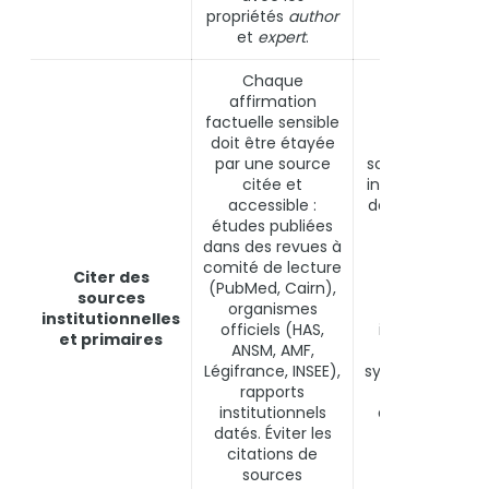
propriétés
author
et
expert
.
Chaque
affirmation
factuelle sensible
doit être étayée
Contenu san
par une source
sources = cont
citée et
invérifiable = s
accessible :
de fiabilité bas.
études publiées
les requêtes
dans des revues à
médicales et
comité de lecture
financières, le
Citer des
(PubMed, Cairn),
pages sans
sources
organismes
sources
institutionnelles
officiels (HAS,
institutionnell
et primaires
ANSM, AMF,
sont
Légifrance, INSEE),
systématiquem
rapports
repoussées
institutionnels
derrière les sit
datés. Éviter les
officiels et le
citations de
publications
sources
académiques