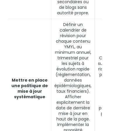
secondaires ou
de blogs sans
autorité propre.
Définir un
calendrier de
révision pour
chaque contenu
YMYL, au
minimum annuel,
trimestriel pour
Contenu obsol
les sujets à
sur un sujet YMY
évolution rapide
risque de préjud
(réglementation,
pour l’utilisateu
Mettre en place
données
signal de faibl
une politique de
épidémiologiques,
fiabilité. Goog
mise à jour
taux financiers).
applique une
systématique
Afficher
pénalité de
explicitement la
fraîcheur
date de dernière
progressive sur 
mise à jour en
pages YMYL n
haut de la page.
mises à jour.
Implémenter la
propriété