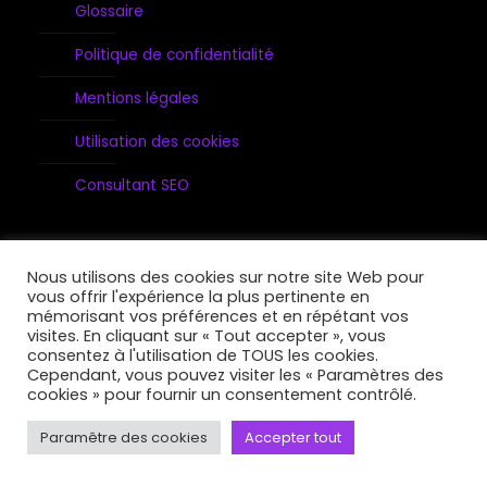
Glossaire
Politique de confidentialité
Mentions légales
Utilisation des cookies
Consultant SEO
Nous utilisons des cookies sur notre site Web pour
vous offrir l'expérience la plus pertinente en
mémorisant vos préférences et en répétant vos
visites. En cliquant sur « Tout accepter », vous
consentez à l'utilisation de TOUS les cookies.
B-Strong 2026, tous droits réservés
Cependant, vous pouvez visiter les « Paramètres des
cookies » pour fournir un consentement contrôlé.
Paramêtre des cookies
Accepter tout