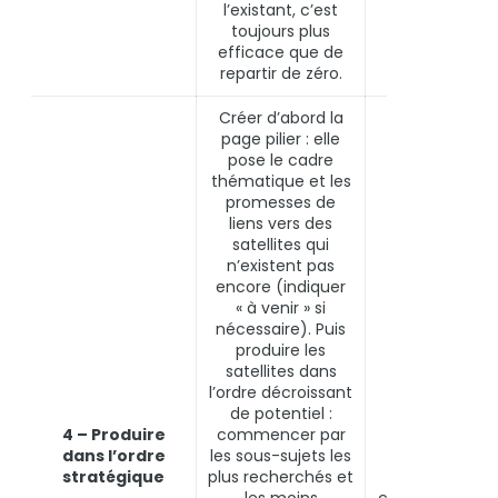
l’existant, c’est
toujours plus
efficace que de
repartir de zéro.
Créer d’abord la
page pilier : elle
pose le cadre
thématique et les
promesses de
liens vers des
satellites qui
n’existent pas
encore (indiquer
« à venir » si
nécessaire). Puis
produire les
satellites dans
l’ordre décroissant
Votre CMS,
de potentiel :
Google Searc
4 – Produire
commencer par
Console pour
dans l’ordre
les sous-sujets les
valider
stratégique
plus recherchés et
l’indexation d
les moins
chaque nouve