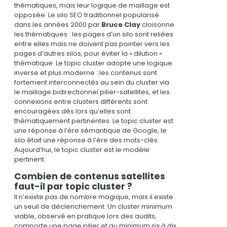
thématiques, mais leur logique de maillage est
opposée. Le silo SEO traditionnel popularisé
dans les années 2000 par
Bruce Clay
cloisonne
les thématiques : les pages d’un silo sont reliées
entre elles mais ne doivent pas pointer vers les
pages d’autres silos, pour éviter la « dilution »
thématique. Le topic cluster adopte une logique
inverse et plus moderne : les contenus sont
fortement interconnectés au sein du cluster via
le maillage bidirectionnel pilier-satellites, et les
connexions entre clusters différents sont
encouragées dès lors qu’elles sont
thématiquement pertinentes. Le topic cluster est
une réponse à l’ère sémantique de Google, le
silo était une réponse à l’ère des mots-clés.
Aujourd’hui, le topic cluster est le modèle
pertinent.
Combien de contenus satellites
faut-il par topic cluster ?
Il n’existe pas de nombre magique, mais il existe
un seuil de déclenchement. Un cluster minimum
viable, observé en pratique lors des audits,
comporte une page pilier et au minimum six à dix