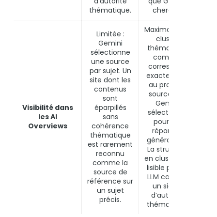
d’autorité
que Google
thématique.
cherche.
Maximale : un
Limitée :
cluster
Gemini
thématique
sélectionne
complet
une source
correspond
par sujet. Un
exactement
site dont les
au profil de
contenus
source que
sont
Gemini
Topi
Visibilité dans
éparpillés
sélectionne
c
les AI
sans
pour ses
d’
Overviews
cohérence
réponses
da
thématique
génératives.
est rarement
La structure
reconnu
en cluster est
comme la
lisible par les
source de
LLM comme
référence sur
un signal
un sujet
d’autorité
précis.
thématique.