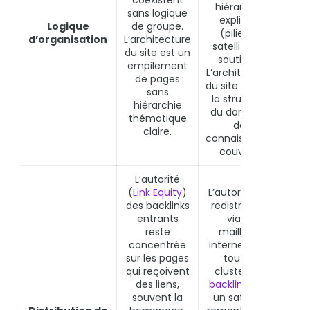
coexistent
hiérarchie
Topi
sans logique
explicite
Logique
de groupe.
(pilier →
com
d’organisation
L’architecture
satellites →
vou
du site est un
soutien).
qu
empilement
L’architecture
de pages
du site reflète
sans
la structure
hiérarchie
du domaine
thématique
de
claire.
connaissance
couvert.
L’autorité
(
Link Equity
)
L’autorité est
des backlinks
redistribuée
entrants
via le
reste
maillage
concentrée
interne dans
sur les pages
tout le
qui reçoivent
cluster. Un
Topi
des liens,
backlink
vers
souvent la
un satellite
mul