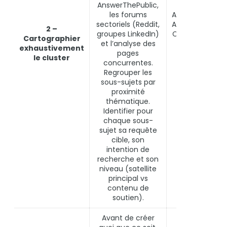
AnswerThePublic,
les forums
AnswerThePubli
sectoriels (Reddit,
AlsoAsked, Ahre
2 –
groupes LinkedIn)
Content Explore
Cartographier
et l’analyse des
analyse
exhaustivement
pages
manuelle des
le cluster
concurrentes.
SERP et des
Regrouper les
forums
sous-sujets par
proximité
thématique.
Identifier pour
chaque sous-
sujet sa requête
cible, son
intention de
recherche et son
niveau (satellite
principal vs
contenu de
soutien).
Avant de créer