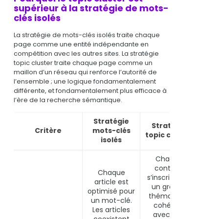
supérieur à la stratégie de mots-
clés isolés
La stratégie de mots-clés isolés traite chaque
page comme une entité indépendante en
compétition avec les autres sites. La stratégie
topic cluster traite chaque page comme un
maillon d’un réseau qui renforce l’autorité de
l’ensemble ; une logique fondamentalement
différente, et fondamentalement plus efficace à
l’ère de la recherche sémantique.
Stratégie
Stratégie
Critère
mots-clés
A
topic cluster
isolés
Chaque
contenu
Chaque
s’inscrit dans
article est
un groupe
optimisé pour
thématique
un mot-clé.
cohérent
Les articles
avec une