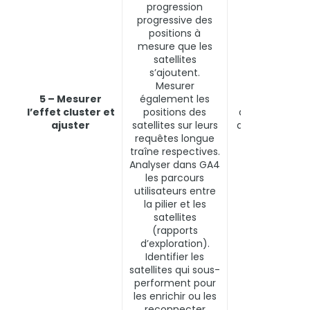
progression
progressive des
positions à
mesure que les
satellites
s’ajoutent.
Google Searc
Mesurer
Console, GA4
5 – Mesurer
également les
(rapports
l’effet cluster et
positions des
d’exploration e
ajuster
satellites sur leurs
d’engagement
requêtes longue
Ahrefs Rank
traîne respectives.
Tracker
Analyser dans GA4
les parcours
utilisateurs entre
la pilier et les
satellites
(rapports
d’exploration).
Identifier les
satellites qui sous-
performent pour
les enrichir ou les
reconnecter