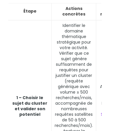
Actions
Outils
Étape
concrètes
recommandé
Identifier le
domaine
thématique
stratégique pour
votre activité.
Vérifier que ce
sujet génère
suffisamment de
requêtes pour
justifier un cluster
(requête
générique avec
Ahrefs Keywor
volume ≥ 500
Explorer,
1 – Choisir le
recherches/mois,
Semrush
sujet du cluster
accompagnée de
Keyword Magi
et valider son
nombreuses
Tool,
Google
potentiel
requêtes satellites
Search Consol
de 50 à 500
(requêtes
recherches/mois).
existantes)
Analyser la