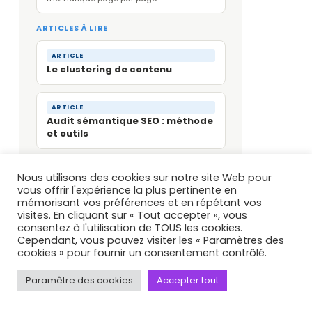
ARTICLES À LIRE
ARTICLE
Le clustering de contenu
ARTICLE
Audit sémantique SEO : méthode
et outils
NOS EXPERTISES SUR CE SUJET
Nous utilisons des cookies sur notre site Web pour
vous offrir l'expérience la plus pertinente en
Référencement naturel (SEO)
mémorisant vos préférences et en répétant vos
Audit technique, stratégie sémantique
visites. En cliquant sur « Tout accepter », vous
et netlinking pour la 1re page Google.
consentez à l'utilisation de TOUS les cookies.
Cependant, vous pouvez visiter les « Paramètres des
cookies » pour fournir un consentement contrôlé.
Accompagnement SEO
externalisé
Déléguez l’intégralité de votre
Paramêtre des cookies
Accepter tout
référencement. Résultats mesurables.