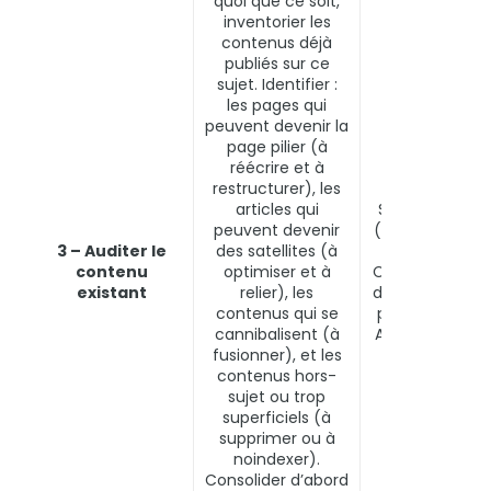
quoi que ce soit,
inventorier les
contenus déjà
publiés sur ce
sujet. Identifier :
les pages qui
peuvent devenir la
page pilier (à
réécrire et à
restructurer), les
articles qui
Screaming Fro
peuvent devenir
(crawl complet
3 – Auditer le
des satellites (à
Google Searc
contenu
optimiser et à
Console (rappo
existant
relier), les
de couverture 
contenus qui se
performances)
cannibalisent (à
Ahrefs Site Aud
fusionner), et les
contenus hors-
sujet ou trop
superficiels (à
supprimer ou à
noindexer).
Consolider d’abord