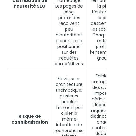
Distribution de
homepage.
remonte vers
sur
l’autorité SEO
Les pages de
la pilier.
de 
blog
L’autorité de
p
profondes
la pilier
reçoivent
descend vers
peu
les satellites.
d’autorité et
Chaque lien
peinent à se
entrant
positionner
profite à
sur des
l’ensemble du
requêtes
groupe.
compétitives.
Faible : la
Élevé, sans
cartographie
architecture
des clusters
thématique,
impose de
plusieurs
définir dès le
articles
départ une
Topi
finissent par
requête cible
arc
cibler la
Risque de
distincte pour
même
cannibalisation
chaque
cann
intention de
contenu. Les
recherche, se
doublons
con