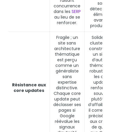
faisant
sont
concurrence
détectés et
dans les
SERP
éliminés
au lieu de se
avant la
renforcer.
production.
Fragile ; un
Solide : un
site sans
cluster bien
architecture
construit est
thématique
un signal
est perçu
d’autorité
comme un
thématique
généraliste
robuste que
sans
les core
Topi
expertise
updates
Résistance aux
bouc
distinctive.
renforcent
core updates
les 
Chaque core
souvent
algo
update peut
plutôt que
déclasser ses
d’affaiblir, car
pages si
il correspond
Google
précisément
réévalue les
aux critères
signaux
de qualité