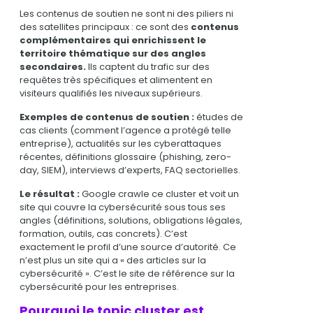
Les contenus de soutien ne sont ni des piliers ni
des satellites principaux : ce sont des
contenus
complémentaires qui enrichissent le
territoire thématique sur des angles
secondaires.
Ils captent du trafic sur des
requêtes très spécifiques et alimentent en
visiteurs qualifiés les niveaux supérieurs.
Exemples de contenus de soutien :
études de
cas clients (comment l’agence a protégé telle
entreprise), actualités sur les cyberattaques
récentes, définitions glossaire (phishing, zero-
day, SIEM), interviews d’experts, FAQ sectorielles.
Le résultat :
Google crawle ce cluster et voit un
site qui couvre la cybersécurité sous tous ses
angles (définitions, solutions, obligations légales,
formation, outils, cas concrets). C’est
exactement le profil d’une source d’autorité. Ce
n’est plus un site qui a « des articles sur la
cybersécurité ». C’est le site de référence sur la
cybersécurité pour les entreprises.
Pourquoi le topic cluster est