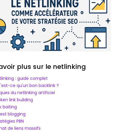
avoir plus sur le netlinking
tlinking : guide complet
'est-ce qu'un bon backlink ?
ques du netlinking artificiel
ken link building
k baiting
est blogging
ratégies PBN
hat de liens massifs