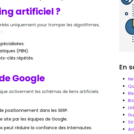
g artificiel ?
nt créés uniquement pour tromper les algorithmes,
 :
pécialisées.
atiques (PBN).
ts-clés répétés.
En s
 de Google
Ne
Qu
que activement les schémas de liens artificiels.
Ris
Bro
Lin
de positionnement dans les SERP.
Gu
re site par les équipes de Google.
St
ux peut réduire la confiance des internautes.
Ac