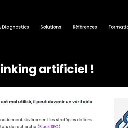
& Diagnostics
Solutions
Références
Formati
nking artificiel !
 est mal utilisé, il peut devenir un véritable
ctionnent sévèrement les stratégies de liens
ltats de recherche (
Black SEO
).