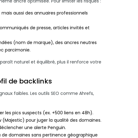
même ancre optimisée. Pour limiter les risques :
, mais aussi des annuaires professionnels
ommuniqués de presse, articles invités et
 brandées (nom de marque), des ancres neutres
vec parcimonie.
 paraît naturel et équilibré, plus il renforce votre
fil de backlinks
signaux faibles. Les outils SEO comme Ahrefs,
r les pics suspects (ex. +500 liens en 48h).
w (Majestic) pour juger la qualité des domaines.
 déclencher une alerte Penguin.
 ou de domaines sans pertinence géographique