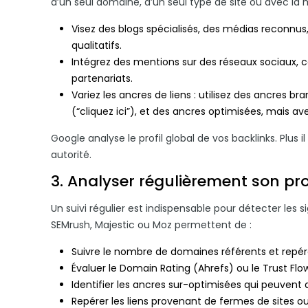
d’un seul domaine, d’un seul type de site ou avec la 
Visez des blogs spécialisés, des médias reconnus
qualitatifs.
Intégrez des mentions sur des réseaux sociaux, c
partenariats.
Variez les ancres de liens : utilisez des ancres
(“cliquez ici”), et des ancres optimisées, mais a
Google analyse le profil global de vos backlinks. Plus il
autorité.
3. Analyser régulièrement son pro
Un suivi régulier est indispensable pour détecter les 
SEMrush, Majestic ou Moz permettent de :
Suivre le nombre de domaines référents et repére
Évaluer le Domain Rating (Ahrefs) ou le Trust Flo
Identifier les ancres sur-optimisées qui peuvent
Repérer les liens provenant de fermes de sites