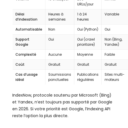
URLs/jour
Délai
Heures à
1 à 24
Variable
d’indexation
semaines
heures
Automatisable
Non
Oui (Python)
Oui
Support
Oui
Oui (crawl
Non (Bing,
Google
prioritaire)
Yandex)
Complexité
Aucune
Moyenne
Faible
Coût
Gratuit
Gratuit
Gratuit
Cas d’usage
Soumissions
Publications
Sites multi-
idéal
ponctuelles
régulières
moteurs
IndexNow, protocole soutenu par Microsoft (Bing)
et Yandex, n’est toujours pas supporté par Google
en 2026. Si votre priorité est Google, l’Indexing API
reste l’option la plus directe.