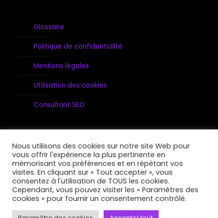
Glossaire
Politique de confidentialité
Mentions légales
Utilisation des cookies
Consultant SEO
Nous utilisons des cookies sur notre site Web pour
vous offrir l'expérience la plus pertinente en
mémorisant vos préférences et en répétant vos
visites. En cliquant sur « Tout accepter », vous
consentez à l'utilisation de TOUS les cookies.
B-Strong 2026, tous droits réservés
Cependant, vous pouvez visiter les « Paramètres des
cookies » pour fournir un consentement contrôlé.
Paramêtre des cookies
Accepter tout