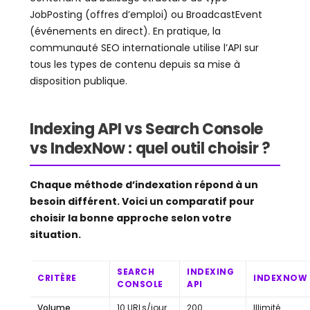
JobPosting (offres d’emploi) ou BroadcastEvent
(événements en direct). En pratique, la
communauté SEO internationale utilise l’API sur
tous les types de contenu depuis sa mise à
disposition publique.
Indexing API vs Search Console
vs IndexNow : quel outil choisir ?
Chaque méthode d’indexation répond à un
besoin différent. Voici un comparatif pour
choisir la bonne approche selon votre
situation.
SEARCH
INDEXING
CRITÈRE
INDEXNOW
CONSOLE
API
Volume
10 URLs/jour
200
Illimité