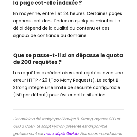
la page est-elle indexée ?
En moyenne, entre 1 et 24 heures. Certaines pages
apparaissent dans l’index en quelques minutes. Le
délai dépend de la qualité du contenu et des
signaux de confiance du domaine.
Que se passe-t-il si on dépasse le quota
de 200 requêtes ?
Les requêtes excédentaires sont rejetées avec une
erreur HTTP 429 (Too Many Requests). Le script B-
Strong intègre une limite de sécurité configurable
(150 par défaut) pour éviter cette situation.
Cet article a été rédigé par l’équipe B-Strong, agence SEO et
GEO à Caen. Le script Python présenté est disponible
gratuitement sur
notre dépôt GitHub
. Nos recommandations