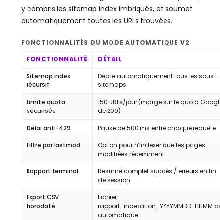
y compris les sitemap index imbriqués, et soumet
automatiquement toutes les URLs trouvées.
FONCTIONNALITÉS DU MODE AUTOMATIQUE V2
FONCTIONNALITÉ
DÉTAIL
Sitemap index
Dépile automatiquement tous les sous-
récursif
sitemaps
Limite quota
150 URLs/jour (marge sur le quota Googl
sécurisée
de 200)
Délai anti-429
Pause de 500 ms entre chaque requête
Filtre par lastmod
Option pour n’indexer que les pages
modifiées récemment
Rapport terminal
Résumé complet succès / erreurs en fin
de session
Export CSV
Fichier
horodaté
rapport_indexation_YYYYMMDD_HHMM.c
automatique