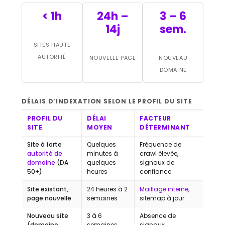
< 1h
24h –
3 – 6
14j
sem.
SITES HAUTE
AUTORITÉ
NOUVELLE PAGE
NOUVEAU
DOMAINE
DÉLAIS D’INDEXATION SELON LE PROFIL DU SITE
PROFIL DU
DÉLAI
FACTEUR
SITE
MOYEN
DÉTERMINANT
Site à forte
Quelques
Fréquence de
autorité de
minutes à
crawl élevée,
domaine
(DA
quelques
signaux de
50+)
heures
confiance
Site existant,
24 heures à 2
Maillage interne
,
page nouvelle
semaines
sitemap à jour
Nouveau site
3 à 6
Absence de
(domaine
semaines
signaux